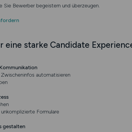
 Sie Bewerber begeistern und überzeugen.
nfordern
ür eine starke Candidate Experienc
e Kommunikation
 Zwischeninfos automatisieren
ben
zess
chen
d unkomplizierte Formulare
s gestalten