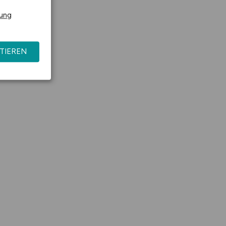
steigern!
rung
TIEREN