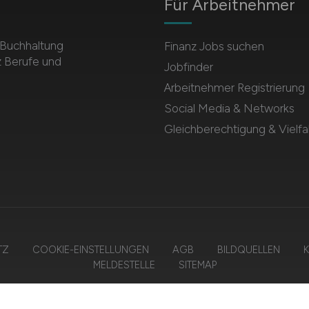
Für Arbeitnehmer
r Buchhaltung
Finanz Jobs suchen
z Berufe und
Jobfinder
Arbeitnehmer Registrierung
Social Media & Networks
Gleichberechtigung & Vielfal
TZ
COOKIE-EINSTELLUNGEN
AGB
BILDQUELLEN
K
MELDESTELLE
SITEMAP