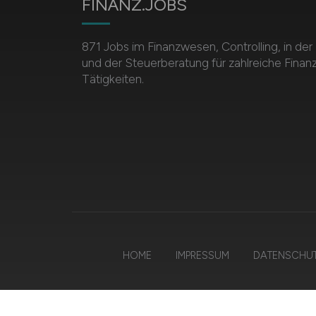
FINANZ.JOBS
871 Jobs im Finanzwesen, Controlling, in de
und der Steuerberatung für zahlreiche Finan
Tätigkeiten.
HOME
IMPRESSUM
DATENSCHU