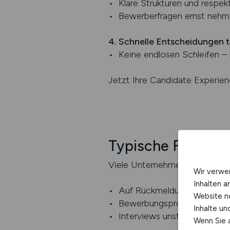
• Klare Strukturen und respe
• Bewerberfragen ernst nehm
4. Schnelle Entscheidungen t
• Keine endlosen Schleifen – 
Jetzt Ihre Candidate Experie
Typische Fehler b
Viele Unternehmen verlieren Be
Wir verwe
Inhalten a
• Auf Rückmeldungen zu lange
Website n
• Bewerbungsprozesse unnöti
Inhalte u
• Interviews unstrukturiert un
Wenn Sie a