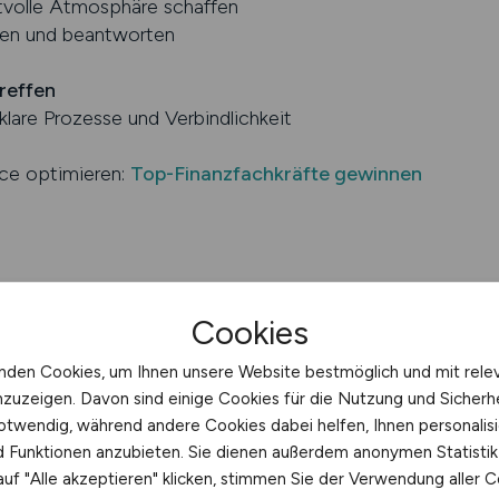
ktvolle Atmosphäre schaffen
en und beantworten
reffen
klare Prozesse und Verbindlichkeit
nce optimieren:
Top-Finanzfachkräfte gewinnen
ei der Candidate Experience
Cookies
werber, weil sie:
nden Cookies, um Ihnen unsere Website bestmöglich und mit rele
nzuzeigen. Davon sind einige Cookies für die Nutzung und Sicherh
 warten lassen
otwendig, während andere Cookies dabei helfen, Ihnen personalisi
g kompliziert machen
nd Funktionen anzubieten. Sie dienen außerdem anonymen Statisti
d unpersönlich gestalten
uf "Alle akzeptieren" klicken, stimmen Sie der Verwendung aller C