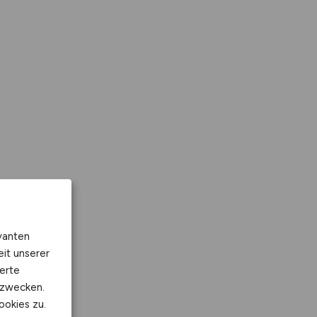
vanten
eit unserer
erte
kzwecken.
ookies zu.