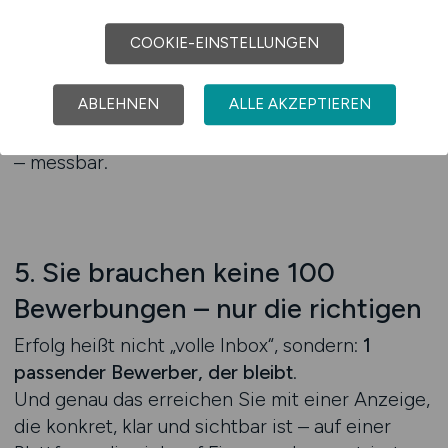
• strukturierte Daten enthält (JobTitle, Ort,
Gehalt etc.)
COOKIE-EINSTELLUNGEN
• mobil perfekt funktioniert
• mit den richtigen Keywords arbeitet
ABLEHNEN
ALLE AKZEPTIEREN
Das erhöht Sichtbarkeit, Klicks und Conversion
– messbar.
5. Sie brauchen keine 100
Bewerbungen – nur die richtigen
Erfolg heißt nicht „volle Inbox“, sondern:
1
passender Bewerber, der bleibt
.
Und genau das erreichen Sie mit einer Anzeige,
die konkret, klar und sichtbar ist – auf einer