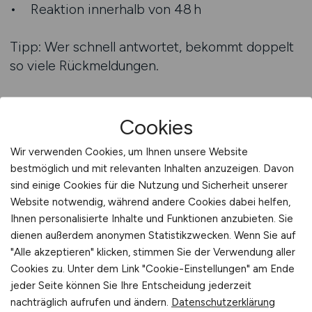
• Reaktion innerhalb von 48 h
Tipp: Wer schnell antwortet, bekommt doppelt
so viele Rückmeldungen.
Cookies
4. Die Anzeige muss für Google
Wir verwenden Cookies, um Ihnen unsere Website
gemacht sein – nicht nur für
bestmöglich und mit relevanten Inhalten anzuzeigen. Davon
sind einige Cookies für die Nutzung und Sicherheit unserer
Menschen
Website notwendig, während andere Cookies dabei helfen,
Klingt widersprüchlich – ist es aber nicht.
Ihnen personalisierte Inhalte und Funktionen anzubieten. Sie
dienen außerdem anonymen Statistikzwecken. Wenn Sie auf
"Alle akzeptieren" klicken, stimmen Sie der Verwendung aller
FINANZ.JOBS
sorgt dafür, dass Ihre Anzeige:
Cookies zu. Unter dem Link "Cookie-Einstellungen" am Ende
jeder Seite können Sie Ihre Entscheidung jederzeit
• bei
Google for Jobs
erscheint
nachträglich aufrufen und ändern.
Datenschutzerklärung