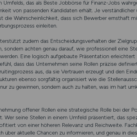
rten Umfelds, das als Beste Jobbörse für Finanz-Jobs wa
it von passenden Kandidaten erhält. Je verständlicher u
ist die Wahrscheinlichkeit, dass sich Bewerber ernsthaft m
bungsprozess einleiten.
unterstützt zudem das Entscheidungsverhalten der Zielgru
n, sondern achten genau darauf, wie professionell eine St
werden. Eine logisch aufgebaute Präsentation erleichtert
ühl, dass das Unternehmen seine Rollen präzise definiert.
uitingprozess aus, da sie Vertrauen erzeugt und den Eindr
ukturen ebenso sorgfältig organisiert wie die Stellenauss
 nur zu gewinnen, sondern auch zu halten, was im hart um
nehmung offener Rollen eine strategische Rolle bei der Po
Wer seine Stellen in einem Umfeld präsentiert, das spezie
rofitiert von einer höheren Relevanz und Reichweite. Fach
sich über aktuelle Chancen zu informieren, und genau in d