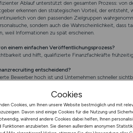
fizienter Ablauf unterstützt den gesamten Prozess: von de
itgeber erkennen den strategischen Vorteil, der entsteht,
 kontinuierlich von den passenden Zielgruppen wahrgenom
ersonalsuche, sondern auch die Wahrscheinlichkeit, dass t
 weil Informationen zu spät erscheinen.
 von einem einfachen Veröffentlichungsprozess?
tbarkeit und hilft, qualifizierte Finanzfachkräfte frühzeiti
inanzrecruiting entscheidend?
ierte Bewerber hoch ist und Unternehmen schneller sichtba
Cookies
.JOBS schalten
nden Cookies, um Ihnen unsere Website bestmöglich und mit rele
nzuzeigen. Davon sind einige Cookies für die Nutzung und Sicherh
rung offener Fragen für Arbeitge
otwendig, während andere Cookies dabei helfen, Ihnen personalisi
nd Funktionen anzubieten. Sie dienen außerdem anonymen Statisti
ner Fragen ist für Arbeitgeber von hoher Bedeutung, insbe