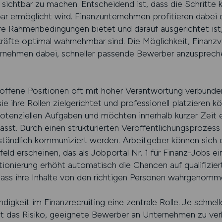
chtbar zu machen. Entscheidend ist, dass die Schritte kla
bar ermöglicht wird. Finanzunternehmen profitieren dabei
are Rahmenbedingungen bietet und darauf ausgerichtet ist
hkräfte optimal wahrnehmbar sind. Die Möglichkeit, Finanz
ernehmen dabei, schneller passende Bewerber anzusprech
offene Positionen oft mit hoher Verantwortung verbunden.
ie ihre Rollen zielgerichtet und professionell platzieren 
potenziellen Aufgaben und möchten innerhalb kurzer Zeit e
asst. Durch einen strukturierten Veröffentlichungsprozess 
ständlich kommuniziert werden. Arbeitgeber können sich da
ld erscheinen, das als Jobportal Nr. 1 für Finanz-Jobs ei
itionierung erhöht automatisch die Chancen auf qualifizi
dass ihre Inhalte von den richtigen Personen wahrgenomm
igkeit im Finanzrecruiting eine zentrale Rolle. Je schnelle
t das Risiko, geeignete Bewerber an Unternehmen zu verlie