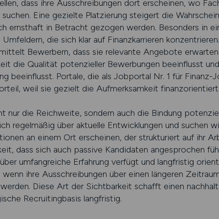
llen, dass ihre Ausschreibungen dort erscheinen, wo Fa
suchen. Eine gezielte Platzierung steigert die Wahrscheinl
ch ernsthaft in Betracht gezogen werden. Besonders in ein
mfeldern, die sich klar auf Finanzkarrieren konzentrieren
ermittelt Bewerbern, dass sie relevante Angebote erwarten
keit die Qualität potenzieller Bewerbungen beeinflusst und
g beeinflusst. Portale, die als Jobportal Nr. 1 für Fina
teil, weil sie gezielt die Aufmerksamkeit finanzorientiert
cht nur die Reichweite, sondern auch die Bindung potenziel
sich regelmäßig über aktuelle Entwicklungen und suchen 
nen an einem Ort erscheinen, der strukturiert auf ihr Arbe
keit, dass sich auch passive Kandidaten angesprochen füh
über umfangreiche Erfahrung verfügt und langfristig orient
, wenn ihre Ausschreibungen über einen längeren Zeitraum
erden. Diese Art der Sichtbarkeit schafft einen nachhalti
ische Recruitingbasis langfristig.