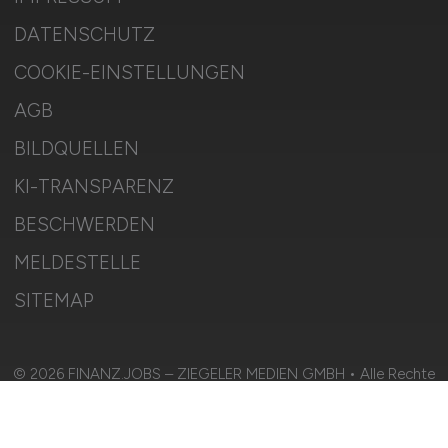
DATENSCHUTZ
COOKIE-EINSTELLUNGEN
AGB
BILDQUELLEN
KI-TRANSPARENZ
BESCHWERDEN
MELDESTELLE
SITEMAP
© 2026 FINANZ.JOBS – ZIEGELER MEDIEN GMBH • Alle Rechte
vorbehalten.