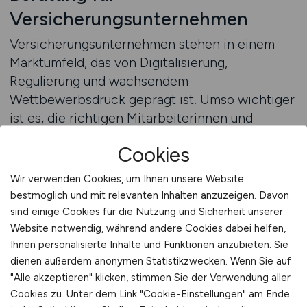
Versicherungsunternehmen
Versicherungsunternehmen stehen in einem
Marktumfeld, das von Digitalisierung,
Regulierung und wachsendem
Wettbewerbsdruck geprägt ist. Umso wichtiger
ist es, die richtigen Mitarbeiterinnen und
Mitarbeiter zu finden, die sowohl fachlich
Cookies
versiert als auch anpassungsfähig sind.
FINANZ.JOBS bietet Arbeitgebern aus dem
Wir verwenden Cookies, um Ihnen unsere Website
Versicherungswesen individuelle Unterstützung,
bestmöglich und mit relevanten Inhalten anzuzeigen. Davon
um diese Herausforderung erfolgreich zu
sind einige Cookies für die Nutzung und Sicherheit unserer
meistern.
Website notwendig, während andere Cookies dabei helfen,
Ihnen personalisierte Inhalte und Funktionen anzubieten. Sie
dienen außerdem anonymen Statistikzwecken. Wenn Sie auf
Wie profitieren Versicherungsunternehmen von
"Alle akzeptieren" klicken, stimmen Sie der Verwendung aller
einer individuellen Beratung?
Cookies zu. Unter dem Link "Cookie-Einstellungen" am Ende
Eine gezielte Beratung hilft, die Anforderungen