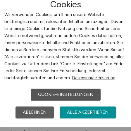
Cookies
ein zuverlässiges Beratungsangebot einen
entscheidenden Vorteil. Es sorgt dafür, dass
Wir verwenden Cookies, um Ihnen unsere Website
Stellenanzeigen nicht nur korrekt, sondern auch
bestmöglich und mit relevanten Inhalten anzuzeigen. Davon
wirkungsvoll dargestellt werden.
sind einige Cookies für die Nutzung und Sicherheit unserer
Website notwendig, während andere Cookies dabei helfen,
Finanzfachkräfte erwarten eine eindeutige
Ihnen personalisierte Inhalte und Funktionen anzubieten. Sie
Sprache, präzise Definitionen und eine klare
dienen außerdem anonymen Statistikzwecken. Wenn Sie auf
Darstellung der Anforderungen. Jede Unklarheit
"Alle akzeptieren" klicken, stimmen Sie der Verwendung aller
kann Bewerbende verunsichern. Eine
Cookies zu. Unter dem Link "Cookie-Einstellungen" am Ende
strukturierte Beratung hilft Unternehmen daher,
jeder Seite können Sie Ihre Entscheidung jederzeit
ihre Wirkung zu verbessern und potenzielle
nachträglich aufrufen und ändern.
Datenschutzerklärung
Missverständnisse von Beginn an
auszuschließen.
COOKIE-EINSTELLUNGEN
Beratungsunterstützung stärkt zusätzlich die
ABLEHNEN
ALLE AKZEPTIEREN
Arbeitgebermarke. Wenn ein Unternehmen
seine Kommunikation regelmäßig optimiert,