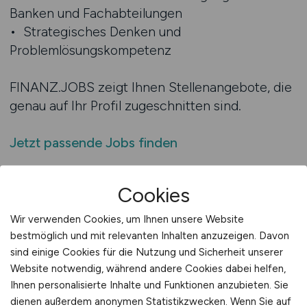
Banken und Fachabteilungen
• Strategisches Denken und
Problemlösungskompetenz
FINANZ.JOBS zeigt Ihnen Stellenangebote, die
genau auf Ihr Profil zugeschnitten sind.
Jetzt passende Jobs finden
Ihre Vorteile mit FINANZ.JOBS
Cookies
• Spezialisierte Stellenangebote für Treasury-
Wir verwenden Cookies, um Ihnen unsere Website
und Finanzexperten
bestmöglich und mit relevanten Inhalten anzuzeigen. Davon
• Zugang zu attraktiven Arbeitgebern
sind einige Cookies für die Nutzung und Sicherheit unserer
• Einfache und schnelle Bewerbung
Website notwendig, während andere Cookies dabei helfen,
• Karriereberatung und Bewerbungstipps auf
Ihnen personalisierte Inhalte und Funktionen anzubieten. Sie
Wunsch
dienen außerdem anonymen Statistikzwecken. Wenn Sie auf