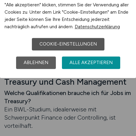
"Alle akzeptieren" klicken, stimmen Sie der Verwendung aller
Starten Sie jetzt Ihre Karriere im Treasury oder
Cookies zu. Unter dem Link "Cookie-Einstellungen" am Ende
jeder Seite können Sie Ihre Entscheidung jederzeit
Cash Management - gemeinsam mit
nachträglich aufrufen und ändern.
Datenschutzerklärung
FINANZ.JOBS.
COOKIE-EINSTELLUNGEN
Jetzt Karriere starten:
Alle Treasury- und Cash-
Management-Jobs ansehen
ABLEHNEN
ALLE AKZEPTIEREN
Häufige Fragen zu Jobs im
Treasury und Cash Management
Welche Qualifikationen brauche ich für Jobs im
Treasury?
Ein BWL-Studium, idealerweise mit
Schwerpunkt Finance oder Controlling, ist
vorteilhaft.