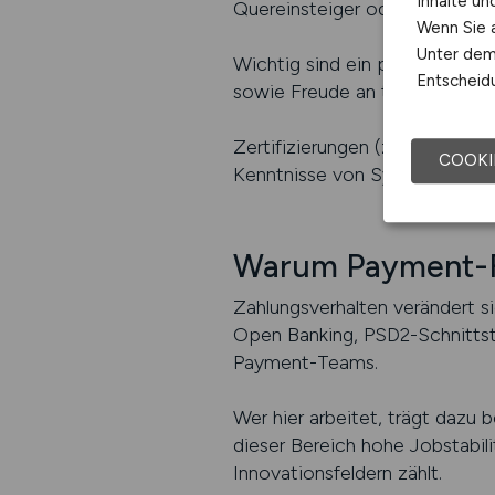
Inhalte u
Quereinsteiger oder erfahrene
Wenn Sie a
Unter dem 
Wichtig sind ein präzises, st
Entscheidu
sowie Freude an technischer 
Zertifizierungen (z. B. in Za
COOKI
Kenntnisse von Systemen wie P
Warum Payment-Fa
Zahlungsverhalten verändert s
Open Banking, PSD2-Schnittste
Payment-Teams.
Wer hier arbeitet, trägt dazu be
dieser Bereich hohe Jobstabili
Innovationsfeldern zählt.