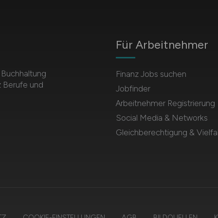
Für Arbeitnehmer
r Buchhaltung
Finanz Jobs suchen
z Berufe und
Jobfinder
Arbeitnehmer Registrierung
Social Media & Networks
Gleichberechtigung & Vielfal
TZ
COOKIE-EINSTELLUNGEN
AGB
BILDQUELLEN
K