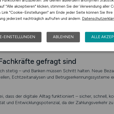
nd Funktionen anzubieten. Sie dienen außerdem anonymen Statisti
 Sachbearbeiter aus der Zahlungsabwicklung.
uf "Alle akzeptieren" klicken, stimmen Sie der Verwendung aller C
Link "Cookie-Einstellungen" am Ende jeder Seite können Sie Ihre
rukturiertes Arbeiten, Sicherheit im Umgang mit Buchung
ng jederzeit nachträglich aufrufen und ändern.
Datenschutzerklä
Weiterentwicklung.
hlungsverkehrsrecht, Kartenprozessen oder Datenstandards
E-EINSTELLUNGEN
ABLEHNEN
ALLE AKZEP
EX, GSA, FI-Kartenservice oder SIX sind oft von Vorteil 
chkräfte gefragt sind
ich stetig – und Banken müssen Schritt halten. Neue Beza
llen, Echtzeitanalysen und Betrugserkennungssysteme erf
i, dass der digitale Alltag funktioniert – sicher, schnell, 
tät und Entwicklungspotenzial, da der Zahlungsverkehr zu