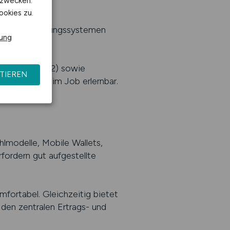
kzwecken.
ookies zu.
s- und Abwicklungssystemen
rung
 wie ISO 20022) sowie
TIEREN
– aber auch im Job erlernbar.
hlmodelle, Mobile Wallets,
ordern gut aufgestellte
komfortabel. Gleichzeitig bietet
 den zentralen Ertrags- und