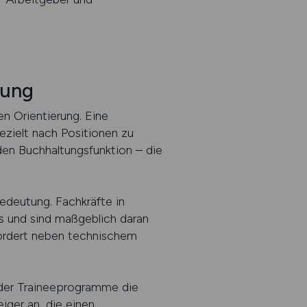
tung
en Orientierung. Eine
ezielt nach Positionen zu
nden Buchhaltungsfunktion – die
edeutung. Fachkräfte in
ns und sind maßgeblich daran
fordert neben technischem
oder Traineeprogramme die
iger an, die einen