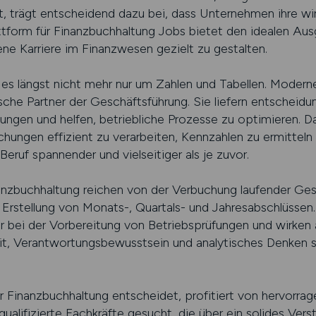
, trägt entscheidend dazu bei, dass Unternehmen ihre wir
lattform für Finanzbuchhaltung Jobs bietet den idealen A
ene Karriere im Finanzwesen gezielt zu gestalten.
 es längst nicht mehr nur um Zahlen und Tabellen. Modern
sche Partner der Geschäftsführung. Sie liefern entscheidu
klungen und helfen, betriebliche Prozesse zu optimieren. Da
ungen effizient zu verarbeiten, Kennzahlen zu ermitteln u
ruf spannender und vielseitiger als je zuvor.
nzbuchhaltung reichen von der Verbuchung laufender Gesc
Erstellung von Monats-, Quartals- und Jahresabschlüssen.
r bei der Vorbereitung von Betriebsprüfungen und wirken 
t, Verantwortungsbewusstsein und analytisches Denken s
der Finanzbuchhaltung entscheidet, profitiert von hervorra
alifizierte Fachkräfte gesucht, die über ein solides Vers