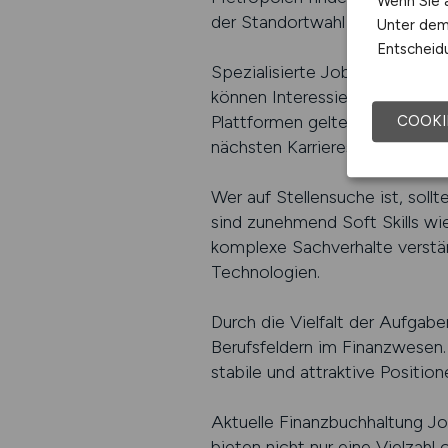
Wenn Sie a
der Standortwahl zeigen, verg
Unter dem 
Entscheidu
Spezialisierte Jobportale für 
können Interessierte nach Bran
Plattformen gelten als beste A
COOKI
nächsten Karriereschritt plan
Wer auf Stellensuche ist, sol
sind zunehmend Soft Skills wi
komplexe Sachverhalte verstän
Technologien.
Durch die Vielfalt der Aufgabe
Berufsfeldern im Finanzwesen.
stabile und attraktive Positio
Aktuelle Finanzbuchhaltung Job
bieten nicht nur eine Vielzahl