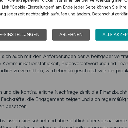
uf "Alle akzeptieren" klicken, stimmen Sie der Verwendung aller C
rößern ihre Chancen erheblich.
Link "Cookie-Einstellungen" am Ende jeder Seite können Sie Ihre
ng jederzeit nachträglich aufrufen und ändern.
Datenschutzerklä
das Finanzwesen bieten eine gezielte Übersicht über aktue
chen, Qualifikationen und Erfahrungsstufen filtern und si
nlaufstellen für Fachkräfte, die im Bereich Finanzbuchhalt
E-EINSTELLUNGEN
ABLEHNEN
ALLE AKZEP
en möchten.
lte sich auch mit den Anforderungen der Arbeitgeber ver
e Kommunikationsfähigkeit, Eigenverantwortung und Teamg
dlich zu vermitteln, wird ebenso geschätzt wie ein pro
n und die kontinuierliche Nachfrage zählt die Finanzbuchh
 Fachkräfte, die Engagement zeigen und sich regelmäßig fo
nen besetzen.
s lassen sich schnell und übersichtlich über spezialisierte
 offener Stellen, sondern auch wertvolle Informationen üb