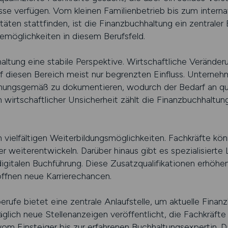
sse verfügen. Vom kleinen Familienbetrieb bis zum interna
itäten stattfinden, ist die Finanzbuchhaltung ein zentrale
eremöglichkeiten in diesem Berufsfeld.
ltung eine stabile Perspektive. Wirtschaftliche Veränderu
uf diesen Bereich meist nur begrenzten Einfluss. Unterneh
rdnungsgemäß zu dokumentieren, wodurch der Bedarf an qua
n wirtschaftlicher Unsicherheit zählt die Finanzbuchhaltun
den vielfältigen Weiterbildungsmöglichkeiten. Fachkräfte k
er weiterentwickeln. Darüber hinaus gibt es spezialisierte
gitalen Buchführung. Diese Zusatzqualifikationen erhöhen
öffnen neue Karrierechancen.
berufe bietet eine zentrale Anlaufstelle, um aktuelle Finan
glich neue Stellenanzeigen veröffentlicht, die Fachkräfte
vom Einsteiger bis zur erfahrenen Buchhaltungsexpertin