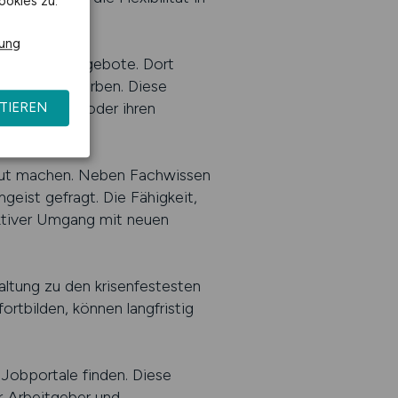
ookies zu.
rung
lle Stellenangebote. Dort
ch direkt bewerben. Diese
ung arbeiten oder ihren
TIEREN
traut machen. Neben Fachwissen
eist gefragt. Die Fähigkeit,
aktiver Umgang mit neuen
altung zu den krisenfestesten
rtbilden, können langfristig
 Jobportale finden. Diese
er Arbeitgeber und