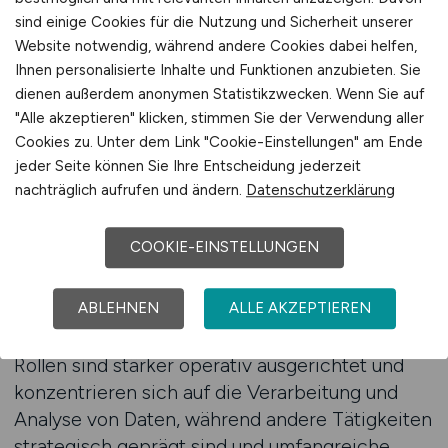
ausblenden. Dies hilft besonders in einem
sind einige Cookies für die Nutzung und Sicherheit unserer
Datenumfeld, das von hoher Spezialisierung
Website notwendig, während andere Cookies dabei helfen,
geprägt ist und zahlreiche unterschiedliche
Ihnen personalisierte Inhalte und Funktionen anzubieten. Sie
Rollen umfasst. Arbeitnehmer können sich auf
dienen außerdem anonymen Statistikzwecken. Wenn Sie auf
"Alle akzeptieren" klicken, stimmen Sie der Verwendung aller
jene Stellen konzentrieren, die ihrem Profil
Cookies zu. Unter dem Link "Cookie-Einstellungen" am Ende
entsprechen und gleichzeitig attraktive
jeder Seite können Sie Ihre Entscheidung jederzeit
Entwicklungschancen bieten. Der strukturierte
nachträglich aufrufen und ändern.
Datenschutzerklärung
Zugang erleichtert den Überblick und sorgt für
Klarheit im Bewerbungsprozess.
COOKIE-EINSTELLUNGEN
Die gefilterten Ergebnisse verdeutlichen, wie
vielfältig die beruflichen Optionen im
ABLEHNEN
ALLE AKZEPTIEREN
Finanzdatenbereich tatsächlich sind. Einige
Rollen sind stärker operativ ausgerichtet und
konzentrieren sich auf die Verarbeitung und
Analyse von Daten, während andere Tätigkeiten
strategisch geprägt sind und umfangreiche