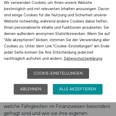
gefiltert werden kann. Die Zeitersparnis und die
Wir verwenden Cookies, um Ihnen unsere Website
Präzision dieses Vorgehens erhöhen die
bestmöglich und mit relevanten Inhalten anzuzeigen. Davon
Chance, passende Angebote frühzeitig zu
sind einige Cookies für die Nutzung und Sicherheit unserer
Website notwendig, während andere Cookies dabei helfen,
identifizieren und sich rechtzeitig zu bewerben.
Ihnen personalisierte Inhalte und Funktionen anzubieten. Sie
dienen außerdem anonymen Statistikzwecken. Wenn Sie auf
Wer sich intensiver mit den
"Alle akzeptieren" klicken, stimmen Sie der Verwendung aller
Einsatzmöglichkeiten eines Jobfinders
Cookies zu. Unter dem Link "Cookie-Einstellungen" am Ende
beschäftigt, erkennt schnell, dass dieses
jeder Seite können Sie Ihre Entscheidung jederzeit
Werkzeug weit mehr ist als eine reine
nachträglich aufrufen und ändern.
Datenschutzerklärung
Suchfunktion. Es dient gleichzeitig als
Orientierungssystem, das Entwicklungen in der
COOKIE-EINSTELLUNGEN
Branche sichtbar macht und die Anforderungen
verschiedener Tätigkeitsfelder miteinander
ABLEHNEN
ALLE AKZEPTIEREN
vergleichbar macht. Dadurch gewinnen
Arbeitnehmer ein besseres Gefühl dafür,
welche Fähigkeiten im Finanzwesen besonders
gefragt sind und wie sie ihre eigenen