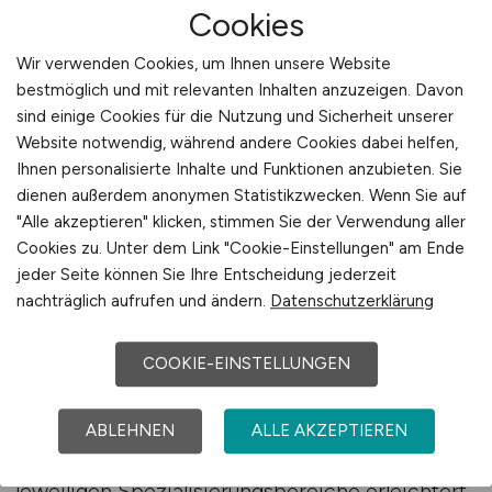
Suchprozess hilft dabei, passende Rollen zu
Cookies
identifizieren und die Anforderungen
Wir verwenden Cookies, um Ihnen unsere Website
verschiedener Spezialisierungen
bestmöglich und mit relevanten Inhalten anzuzeigen. Davon
nachvollziehbar zu vergleichen. Im
sind einige Cookies für die Nutzung und Sicherheit unserer
Bildungsumfeld entsteht eine Vielzahl
Website notwendig, während andere Cookies dabei helfen,
spezialisierter Positionen, weil finanzielle
Ihnen personalisierte Inhalte und Funktionen anzubieten. Sie
Planung, Risikobewertung und strategische
dienen außerdem anonymen Statistikzwecken. Wenn Sie auf
Steuerung essenzielle Bestandteile des
"Alle akzeptieren" klicken, stimmen Sie der Verwendung aller
Cookies zu. Unter dem Link "Cookie-Einstellungen" am Ende
organisatorischen Erfolgs sind. Arbeitnehmer,
jeder Seite können Sie Ihre Entscheidung jederzeit
die diese Zusammenhänge verstehen, können
nachträglich aufrufen und ändern.
Datenschutzerklärung
deutlich besser einschätzen, welche Rollen
langfristig geeignet sind und wie sie die eigene
COOKIE-EINSTELLUNGEN
berufliche Entwicklung unterstützen.
Ein präziser Abgleich zwischen persönlichen
ABLEHNEN
ALLE AKZEPTIEREN
Stärken und typischen Anforderungen der
jeweiligen Spezialisierungsbereiche erleichtert