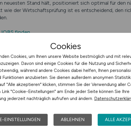
neuesten Stand hält, positioniert sich optimal für den nä
 wie der Wirtschaftsprüfung ist es entscheidend, den ri
den.
.JOBS finden
Cookies
rstützt Ihre Karriereplanung
nden Cookies, um Ihnen unsere Website bestmöglich und mit rele
tsprüfung erfordert nicht nur Fachwissen, sondern auch Pla
nzuzeigen. Davon sind einige Cookies für die Nutzung und Sicherh
ein will, sollte seine Entwicklung gezielt steuern. Eine sp
otwendig, während andere Cookies dabei helfen, Ihnen personalisi
 Sie ermöglicht es, aktuelle Stellenangebote zu vergleiche
nd Funktionen anzubieten. Sie dienen außerdem anonymen Statisti
Strategien zu entwickeln.
uf "Alle akzeptieren" klicken, stimmen Sie der Verwendung aller C
Link "Cookie-Einstellungen" am Ende jeder Seite können Sie Ihre
n der Wirtschaftsprüfung gezielt gestalten?
ng jederzeit nachträglich aufrufen und ändern.
Datenschutzerklä
er ein Studium der Betriebswirtschaft, Volkswirtschaft o
 Rechnungslegung, Controlling oder Steuerrecht. Viele 
n, um Nachwuchskräfte gezielt aufzubauen. Wer sich frü
E-EINSTELLUNGEN
ABLEHNEN
ALLE AKZEP
sammelt, kann schnell Verantwortung übernehmen.