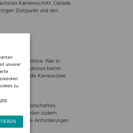
chsten Karriereschritt. Gerade
chtigen Zeitpunkt und den
vanten
nung und Weitblick. Wer in
eit unserer
ezialisierte Jobbörse bietet
erte
n, individuelle Karriereziele
kzwecken.
ookies zu.
rung
der Rechtswissenschaften,
Arbeitgeber bieten zudem
hzeitig auf die Anforderungen
TIEREN