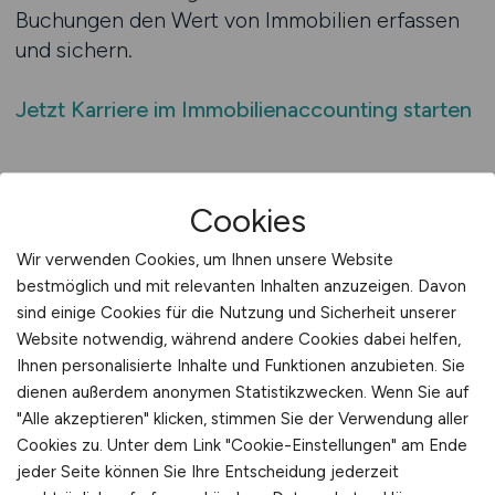
Buchungen den Wert von Immobilien erfassen
und sichern.
Jetzt Karriere im Immobilienaccounting starten
Ihre Vorteile mit FINANZ.JOBS
Cookies
FINANZ.JOBS ist Ihre Plattform für
Wir verwenden Cookies, um Ihnen unsere Website
immobiliennahe Accounting- und
bestmöglich und mit relevanten Inhalten anzuzeigen. Davon
Controllingpositionen:
sind einige Cookies für die Nutzung und Sicherheit unserer
Website notwendig, während andere Cookies dabei helfen,
• Gezielte Jobs für Accountant-Profile in der
Ihnen personalisierte Inhalte und Funktionen anzubieten. Sie
Immobilienwirtschaft
dienen außerdem anonymen Statistikzwecken. Wenn Sie auf
• Arbeitgeberprofile mit Angaben zu
"Alle akzeptieren" klicken, stimmen Sie der Verwendung aller
Cookies zu. Unter dem Link "Cookie-Einstellungen" am Ende
Portfoliogröße, Software und Bilanzierungstiefe
jeder Seite können Sie Ihre Entscheidung jederzeit
• Karriereberatung für Fachkräfte mit Interesse