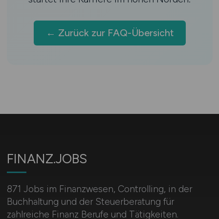
Balance
Frankfurt
Lebenshaltungskosten
Frankfurt ≈
← Zurück zur FAQ-Übersicht
München >
Hamburg
Spezialisierung
FFM: IB, M: Insurance,
HH: Private Banking
Hamburg
Private Banking, Work-
für
Life-Balance
FINANZ.JOBS
Wähle Hamburg wenn:
Private Banking
interessiert, Work-Life-Balance wichtig,
871 Jobs im Finanzwesen, Controlling, in der
maritimes Flair
Buchhaltung und der Steuerberatung für
Wähle Frankfurt wenn:
Investment
zahlreiche Finanz Berufe und Tätigkeiten.