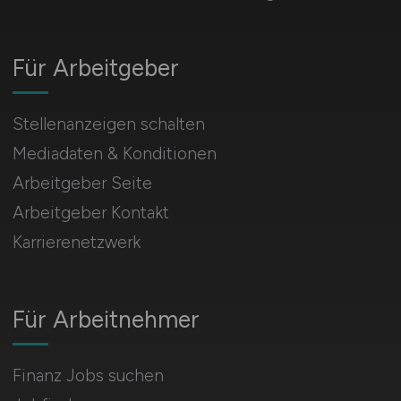
Banking, maximale Gehälter,
internationale Karriere
Für Arbeitgeber
Wähle München wenn:
Versicherung,
Alpen-Nähe, Startup-Szene
Stellenanzeigen schalten
Hamburg ideal für Professionals, die
Mediadaten & Konditionen
Tradition mit modernem Banking verbinden
Arbeitgeber Seite
möchten.
Arbeitgeber Kontakt
Karrierenetzwerk
Für Arbeitnehmer
Finanz Jobs suchen