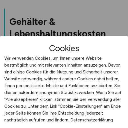
Schiffsfinanzierung und
Handelsfinanzierung
für Schiffsfinanzierung:
Hamburger Privatbanken-Tradition
Wealth Management:
Verwaltung
Gehälter &
Marktposition:
40% der deutschen
Berenberg (1590):
Weltälteste
norddeutscher Unternehmervermögen
Schiffsfinanzierungen
Lebenshaltungskosten
Privatbank, Investment Banking
Medien & E-Commerce:
Finanzierung für
Expertise:
Container-, Tanker-, Offshore-
M.M.Warburg (1798):
Gruner+Jahr, Otto Group
Finanzierung
Cookies
Traditionsreichste deutsche Familie
Hanseatische Mentalität:
Konservativ,
Akteure:
HSH Nordbank (historisch),
Wir verwenden Cookies, um Ihnen unsere Website
Wie hoch sind die Gehälter in Hamburg's
langfristig, vertrauensbasiert
Donner & Reuschel:
Wealth
Berenberg, DVB Bank
bestmöglich und mit relevanten Inhalten anzuzeigen. Davon
Finanzbranche?
FinTech Hub:
Management Spezialist
PayPal Europa-Zentrale,
sind einige Cookies für die Nutzung und Sicherheit unserer
Spezialist Jobs:
Shipping Analyst,
starke Payment-Szene
Website notwendig, während andere Cookies dabei helfen,
Kultur:
Generationenübergreifende
Hamburg bietet solide Gehälter bei
Maritime Finance Manager
Ihnen personalisierte Inhalte und Funktionen anzubieten. Sie
Kundenbeziehungen
moderateren Lebenshaltungskosten:
FINANZ.JOBS
Wie sind die Lebenshaltungskosten in
beobachtet: Hamburg hat
Zyklusbusiness:
Volatile Märkte, hohe
dienen außerdem anonymen Statistikzwecken. Wenn Sie auf
Hamburg?
Focus:
High Net Worth Individuals,
Expertise erforderlich
"Alle akzeptieren" klicken, stimmen Sie der Verwendung aller
die höchste Privatbanken-Dichte
Cookies zu. Unter dem Link "Cookie-Einstellungen" am Ende
Family Offices
International:
Geschäfte mit Reedern
Deutschlands.
Hamburg bietet gutes Preis-Leistungs-
jeder Seite können Sie Ihre Entscheidung jederzeit
Gehälter Hamburg Finance (2025)
weltweit
nachträglich aufrufen und ändern.
Datenschutzerklärung
Verhältnis im Vergleich zu