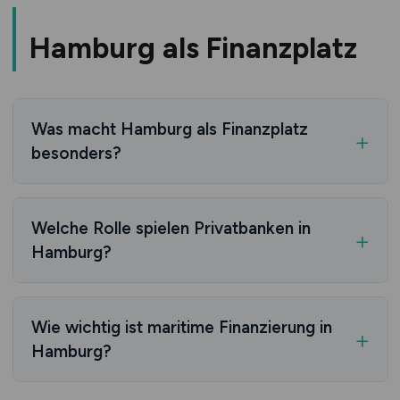
Hamburg als Finanzplatz
Was macht Hamburg als Finanzplatz
besonders?
Hamburg kombiniert hanseatische
Tradition mit modernen
Welche Rolle spielen Privatbanken in
Hamburg?
Finanzdienstleistungen:
Hamburg ist das deutsche Zentrum für
Privatbanken-Tradition:
M.M.Warburg
(1798), Berenberg (1590) - älteste der
Privatbanken mit jahrhundertealter
Wie wichtig ist maritime Finanzierung in
Welt
Hamburg?
Tradition:
Maritime Finanzierung:
Hamburg ist Europas führender Standort