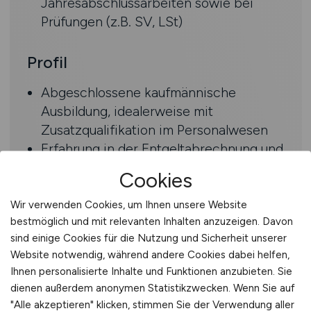
Jahresabschlussarbeiten sowie bei
Prüfungen (z.B. SV, LSt)
Profil
Abgeschlossene kaufmännische
Ausbildung, idealerweise mit
Zusatzqualifikation im Personalwesen
Erfahrung in der Entgeltabrechnung und
sicherer Umgang mit
Cookies
Abrechnungssystemen (z.B. SAP HCM,
DATEV, LOGA, Paisy)
Wir verwenden Cookies, um Ihnen unsere Website
Gute Kenntnisse im Lohnsteuer- und
bestmöglich und mit relevanten Inhalten anzuzeigen. Davon
sind einige Cookies für die Nutzung und Sicherheit unserer
Sozialversicherungsrecht
Website notwendig, während andere Cookies dabei helfen,
Sorgfältige Arbeitsweise, hohe
Ihnen personalisierte Inhalte und Funktionen anzubieten. Sie
Serviceorientierung und Freude an
dienen außerdem anonymen Statistikzwecken. Wenn Sie auf
Teamarbeit
"Alle akzeptieren" klicken, stimmen Sie der Verwendung aller