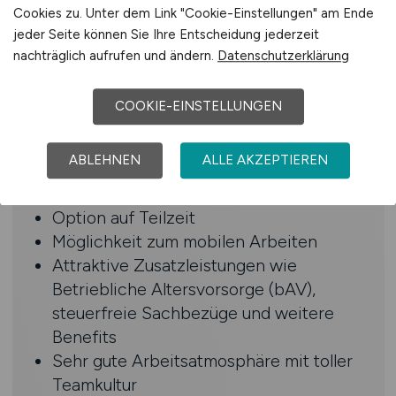
Cookies zu. Unter dem Link "Cookie-Einstellungen" am Ende
Benefits
jeder Seite können Sie Ihre Entscheidung jederzeit
nachträglich aufrufen und ändern.
Datenschutzerklärung
Unbefristete Direktanstellung
Attraktive Vergütung nach Tarifvertrag
COOKIE-EINSTELLUNGEN
30 Tage Urlaub + frei an Weihnachten
und Silvester
ABLEHNEN
ALLE AKZEPTIEREN
Flexible Arbeitszeiten mit
Arbeitszeitkonto
Option auf Teilzeit
Möglichkeit zum mobilen Arbeiten
Attraktive Zusatzleistungen wie
Betriebliche Altersvorsorge (bAV),
steuerfreie Sachbezüge und weitere
Benefits
Sehr gute Arbeitsatmosphäre mit toller
Teamkultur