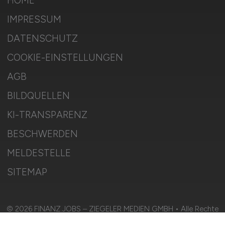
HOME
IMPRESSUM
DATENSCHUTZ
COOKIE-EINSTELLUNGEN
AGB
BILDQUELLEN
KI-TRANSPARENZ
BESCHWERDEN
MELDESTELLE
SITEMAP
© 2026 FINANZ.JOBS – ZIEGELER MEDIEN GMBH • Alle Rechte
vorbehalten.