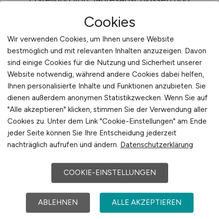
Steuererklärungen verschiedener
Cookies
Unternehmen
Fundierte Kenntnisse im internationalen
Wir verwenden Cookies, um Ihnen unsere Website
Steuerrecht
bestmöglich und mit relevanten Inhalten anzuzeigen. Davon
sind einige Cookies für die Nutzung und Sicherheit unserer
Sicherer Umgang mit den gängigen
Website notwendig, während andere Cookies dabei helfen,
ERP-Softwares DATEV und SAP sowie
Ihnen personalisierte Inhalte und Funktionen anzubieten. Sie
MS-Office Produkten
dienen außerdem anonymen Statistikzwecken. Wenn Sie auf
Serviceorientierte Persönlichkeit,
"Alle akzeptieren" klicken, stimmen Sie der Verwendung aller
zuverlässig und pflichtbewusst mit
Cookies zu. Unter dem Link "Cookie-Einstellungen" am Ende
vertrieblicher Stärke
jeder Seite können Sie Ihre Entscheidung jederzeit
Verhandlungssicheres Deutsch und
nachträglich aufrufen und ändern.
Datenschutzerklärung
Englisch (mind. C1)
COOKIE-EINSTELLUNGEN
Benefits
ABLEHNEN
ALLE AKZEPTIEREN
Klare Partnerperspektive