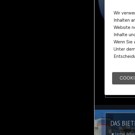
Wir verwe
Inhalten a
Website n
Inhalte u
Wenn Sie a
Unter dem 
Entscheidu
COOKI