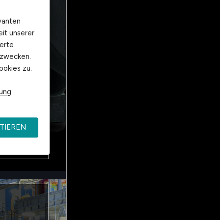
vanten
eit unserer
erte
kzwecken.
ookies zu.
rung
TIEREN