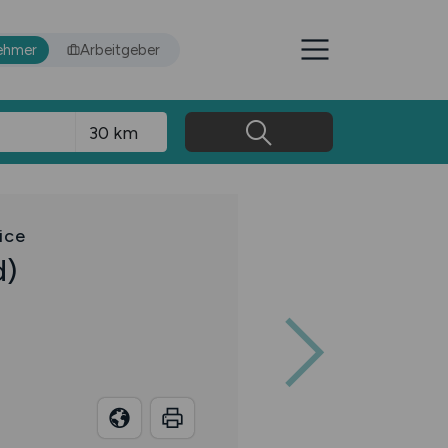
ehmer
Arbeitgeber
ice
d)