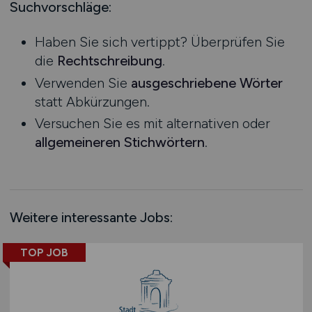
Mecklenburg-Vorpommern
Suchvorschläge:
Investment Banking
Ausbildung / Studium
Niedersachsen
IT
Praktikum
Haben Sie sich vertippt? Überprüfen Sie
Nordrhein-Westfalen
Konzernbuchhaltung
die
Rechtschreibung
.
Rheinland-Pfalz
Kreditanalyse
Verwenden Sie
ausgeschriebene Wörter
Saarland
Kreditorenbuchhaltung
statt Abkürzungen.
Sachsen
Kreditsachbearbeitung
Versuchen Sie es mit alternativen oder
Sachsen-Anhalt
Kundenservice
allgemeineren Stichwörtern
.
Schleswig-Holstein
Leasing
Thüringen
Leitung, Teamleitung
Deutschlandweit
Marketing
Österreich
Mathematik & Statistik
Weitere interessante Jobs:
Schweiz
Mergers, Akquise
Europa
TOP JOB
Öffentlicher Sektor
International
Privatkundengeschäft
Projektmanagement