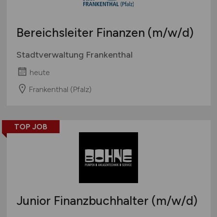
Prozessmanagement
Rechnungswesen
Recht
Bereichsleiter Finanzen
(m/w/d)
Revison
Stadtverwaltung Frankenthal
Riskmanagement
Steuern, Steuerberatung
heute
Trading
Frankenthal (Pfalz)
Treasury, Cash Management
Unternehmensberatung
TOP JOB
Versicherungen
Wirtschaftsprüfung
Zahlungsverkehr, Transaktionen
Sonstige
Junior Finanzbuchhalter
(m/w/d)