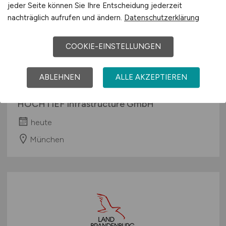
jeder Seite können Sie Ihre Entscheidung jederzeit
nachträglich aufrufen und ändern.
Datenschutzerklärung
COOKIE-EINSTELLUNGEN
Kalkulator
(m/w/d)
ABLEHNEN
ALLE AKZEPTIEREN
Spezialtiefbau
HOCHTIEF Infrastructure GmbH
heute
München