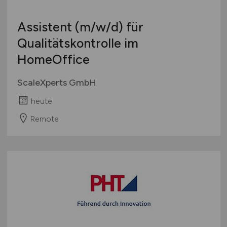
Mathematik & Statistik
Schweiz
Mergers, Akquise
Assistent
(m/w/d)
für
Europa
Öffentlicher Sektor
Qualitätskontrolle im
International
Privatkundengeschäft
HomeOffice
Projektmanagement
Prozessmanagement
ScaleXperts GmbH
Rechnungswesen
heute
Recht
Remote
Revison
Riskmanagement
Steuern, Steuerberatung
Trading
Treasury, Cash Management
Unternehmensberatung
Versicherungen
Wirtschaftsprüfung