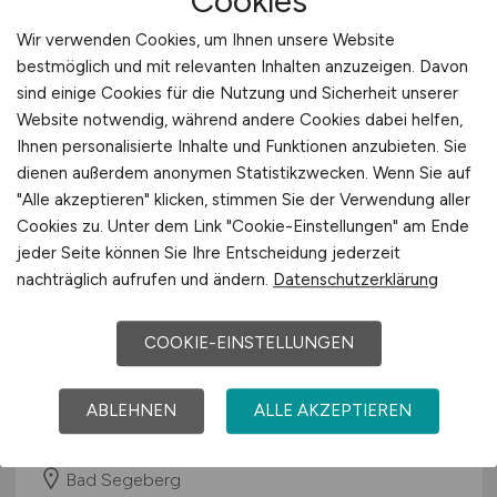
Cookies
vor 3 Tagen
Wir verwenden Cookies, um Ihnen unsere Website
Bad Oldesloe
bestmöglich und mit relevanten Inhalten anzuzeigen. Davon
sind einige Cookies für die Nutzung und Sicherheit unserer
Website notwendig, während andere Cookies dabei helfen,
Ihnen personalisierte Inhalte und Funktionen anzubieten. Sie
dienen außerdem anonymen Statistikzwecken. Wenn Sie auf
"Alle akzeptieren" klicken, stimmen Sie der Verwendung aller
Cookies zu. Unter dem Link "Cookie-Einstellungen" am Ende
jeder Seite können Sie Ihre Entscheidung jederzeit
nachträglich aufrufen und ändern.
Datenschutzerklärung
Mitarbeiter*in
COOKIE-EINSTELLUNGEN
Geschäftsbuchhaltung
(m/w/d)
Kreis Segeberg
ABLEHNEN
ALLE AKZEPTIEREN
02.08.2026
Bad Segeberg