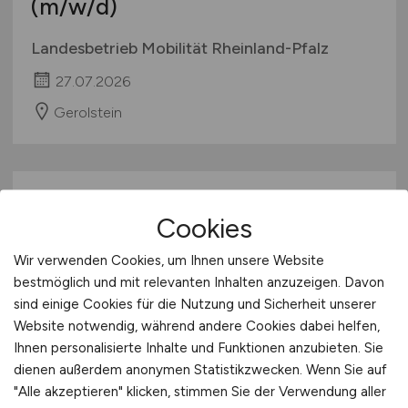
(m/w/d)
Landesbetrieb Mobilität Rheinland-Pfalz
27.07.2026
Gerolstein
Cookies
Wir verwenden Cookies, um Ihnen unsere Website
bestmöglich und mit relevanten Inhalten anzuzeigen. Davon
sind einige Cookies für die Nutzung und Sicherheit unserer
Beamten
(m/w/d)
- Verwaltung
Website notwendig, während andere Cookies dabei helfen,
und Finanzen - bzw. einen
Ihnen personalisierte Inhalte und Funktionen anzubieten. Sie
dienen außerdem anonymen Statistikzwecken. Wenn Sie auf
vergleichbaren Beschäftigten
"Alle akzeptieren" klicken, stimmen Sie der Verwendung aller