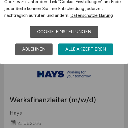
(m/w/d)
Cookies zu. Unter dem Link "Cookie-Einstellungen" am Ende
jeder Seite können Sie Ihre Entscheidung jederzeit
Landesbetrieb Mobilität Rheinland-Pfalz
nachträglich aufrufen und ändern.
Datenschutzerklärung
27.07.2026
COOKIE-EINSTELLUNGEN
Gerolstein
ABLEHNEN
ALLE AKZEPTIEREN
Werksfinanzleiter
(m/w/d)
Hays
23.06.2026