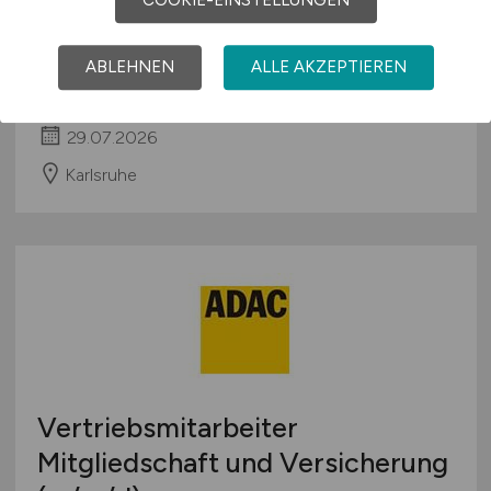
COOKIE-EINSTELLUNGEN
Buchhalter
(m/w/d)
mit DATEV-
Kenntnissen
ABLEHNEN
ALLE AKZEPTIEREN
FC-Gruppe GmbH
29.07.2026
Karlsruhe
Vertriebsmitarbeiter
Mitgliedschaft und Versicherung