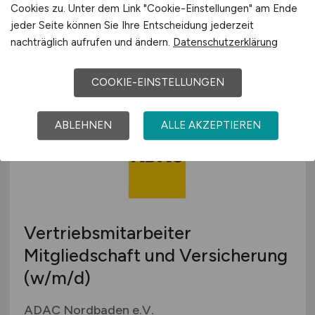
Cookies zu. Unter dem Link "Cookie-Einstellungen" am Ende
FC-Gruppe GmbH
jeder Seite können Sie Ihre Entscheidung jederzeit
nachträglich aufrufen und ändern.
Datenschutzerklärung
29.07.2026
Karlsruhe
COOKIE-EINSTELLUNGEN
ABLEHNEN
ALLE AKZEPTIEREN
Vertriebsmitarbeiter
Mitgliedschaft und Versicherung
(w/m/d)
ADAC Nordbaden e.V.