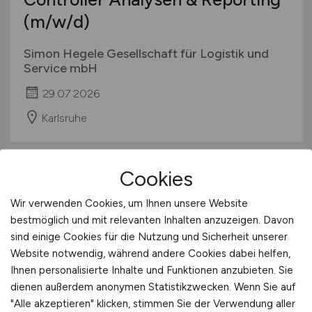
(m/w/d)
Simon Hegele Gesellschaft für Logistik und
Service mbH
29.07.2026
Karlsruhe
Cookies
Wir verwenden Cookies, um Ihnen unsere Website
bestmöglich und mit relevanten Inhalten anzuzeigen. Davon
sind einige Cookies für die Nutzung und Sicherheit unserer
Website notwendig, während andere Cookies dabei helfen,
Ihnen personalisierte Inhalte und Funktionen anzubieten. Sie
Buchhalter
(m/w/d)
mit DATEV-
dienen außerdem anonymen Statistikzwecken. Wenn Sie auf
Kenntnissen
"Alle akzeptieren" klicken, stimmen Sie der Verwendung aller