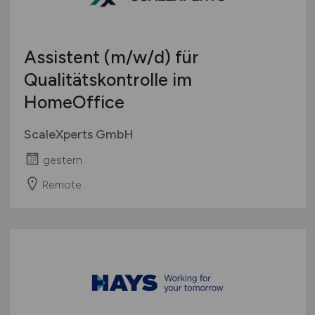
Marketing
Österreich
Mathematik & Statistik
Schweiz
Mergers, Akquise
Assistent
(m/w/d)
für
Europa
Öffentlicher Sektor
Qualitätskontrolle im
International
Privatkundengeschäft
HomeOffice
Projektmanagement
Prozessmanagement
ScaleXperts GmbH
Rechnungswesen
gestern
Recht
Remote
Revison
Riskmanagement
Steuern, Steuerberatung
Trading
Treasury, Cash Management
Unternehmensberatung
Versicherungen