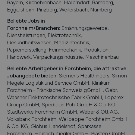
Bayern, Kirchehrenbach, Hallerndorf, Bamberg,
Eggolsheim, Pinzberg, Weilersbach, Nürnberg
Beliebte Jobs in
Forchheim
/Branchen
:
Ernährungsgewerbe,
Dienstleistungen, Elektrotechnik,
Gesundheitswesen, Medizintechnik,
Papierherstellung, Feinmechanik, Produktion,
Handwerk, Verpackungsindustrie, Maschinenbau
Beliebte Arbeitgeber in
Forchheim
, die attraktive
Jobangebote bieten
:
Siemens Healthineers, Simon
Hegele Logistik und Service GmbH, Klinikum
Forchheim - Fränkische Schweiz gGmbH, Gebr.
Waasner Elektrotechnische Fabrik GmbH, Loparex
Group GmbH, Spedition Pohl GmbH & Co. KG,
Stadtwerke Forchheim GmbH, Weber & Ott AG,
Volksbank Forchheim, Wellpappe Forchheim GmbH
& Co. KG, Globus Handelshof, Sparkasse
Forchheim, Heinrich Ziegler GmbH, Piasten GmbH,