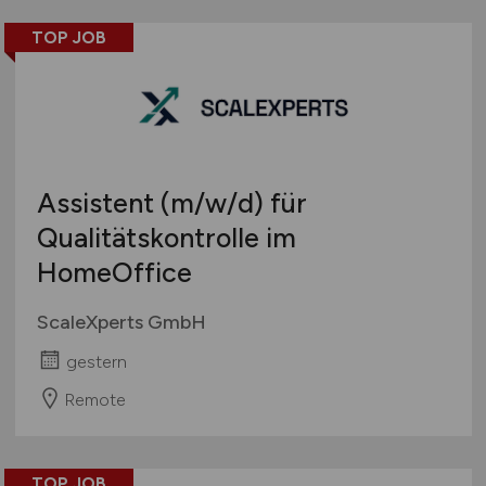
Marketing
Österreich
TOP JOB
Mathematik & Statistik
Schweiz
Mergers, Akquise
Europa
Öffentlicher Sektor
International
Privatkundengeschäft
Projektmanagement
Prozessmanagement
Assistent
(m/w/d)
für
Rechnungswesen
Qualitätskontrolle im
Recht
HomeOffice
Revison
ScaleXperts GmbH
Riskmanagement
Steuern, Steuerberatung
gestern
Trading
Remote
Treasury, Cash Management
Unternehmensberatung
Versicherungen
TOP JOB