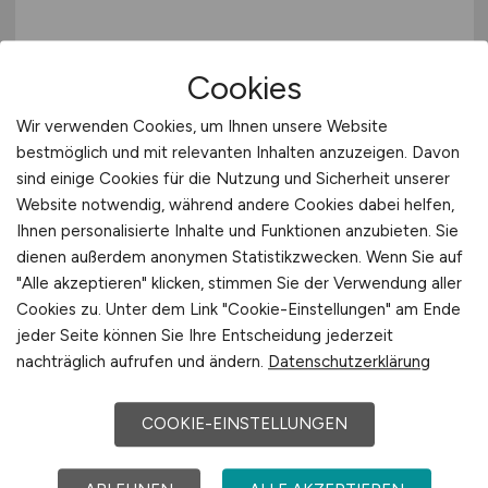
Mathematik & Statistik
Schweiz
Mergers, Akquise
Assistent
(m/w/d)
für
Europa
Öffentlicher Sektor
Cookies
Qualitätskontrolle im
International
Privatkundengeschäft
HomeOffice
Wir verwenden Cookies, um Ihnen unsere Website
Projektmanagement
bestmöglich und mit relevanten Inhalten anzuzeigen. Davon
Prozessmanagement
ScaleXperts GmbH
sind einige Cookies für die Nutzung und Sicherheit unserer
Rechnungswesen
Website notwendig, während andere Cookies dabei helfen,
heute
Recht
Ihnen personalisierte Inhalte und Funktionen anzubieten. Sie
Remote
dienen außerdem anonymen Statistikzwecken. Wenn Sie auf
Revison
"Alle akzeptieren" klicken, stimmen Sie der Verwendung aller
Riskmanagement
Cookies zu. Unter dem Link "Cookie-Einstellungen" am Ende
Steuern, Steuerberatung
jeder Seite können Sie Ihre Entscheidung jederzeit
1
Trading
nachträglich aufrufen und ändern.
Datenschutzerklärung
Treasury, Cash Management
Unternehmensberatung
COOKIE-EINSTELLUNGEN
Versicherungen
Wirtschaftsprüfung