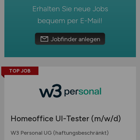
Marketing
Erhalten Sie neue Jobs
Österreich
Mathematik & Statistik
Schweiz
bequem per
E-Mail
!
Mergers, Akquise
Europa
Öffentlicher Sektor
International
Privatkundengeschäft
Jobfinder anlegen
Projektmanagement
Prozessmanagement
Rechnungswesen
TOP JOB
Recht
Revison
Riskmanagement
Steuern, Steuerberatung
Trading
Homeoffice UI-Tester
(m/w/d)
Treasury, Cash Management
Unternehmensberatung
W3 Personal UG (haftungsbeschränkt)
Versicherungen