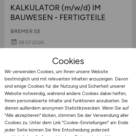
KALKULATOR
(m/w/d)
IM
BAUWESEN - FERTIGTEILE
BREMER SE
28.07.2026
Hamburg, Leipzig, Paderborn, Stuttgart
Cookies
Wir verwenden Cookies, um Ihnen unsere Website
bestmöglich und mit relevanten Inhalten anzuzeigen. Davon
sind einige Cookies für die Nutzung und Sicherheit unserer
Website notwendig, während andere Cookies dabei helfen,
Ihnen personalisierte Inhalte und Funktionen anzubieten. Sie
dienen außerdem anonymen Statistikzwecken. Wenn Sie auf
"Alle akzeptieren" klicken, stimmen Sie der Verwendung aller
Erfahrener Bilanzbuchhalter
Cookies zu. Unter dem Link "Cookie-Einstellungen" am Ende
jeder Seite können Sie Ihre Entscheidung jederzeit
(w/m/d)
in stellvertretender