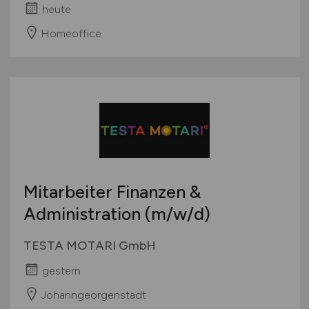
heute
Wirtschaftsprüfung
Homeoffice
Zahlungsverkehr, Transaktionen
Sonstige
Mitarbeiter Finanzen &
Administration
(m/w/d)
TESTA MOTARI GmbH
gestern
Johanngeorgenstadt