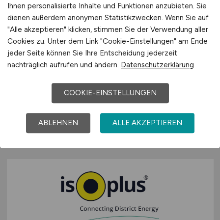
Ihnen personalisierte Inhalte und Funktionen anzubieten. Sie
dienen außerdem anonymen Statistikzwecken. Wenn Sie auf
"Alle akzeptieren" klicken, stimmen Sie der Verwendung aller
Senior Group Financial Controller
Cookies zu. Unter dem Link "Cookie-Einstellungen" am Ende
/ Finanz-& Beteiligungscontroller
jeder Seite können Sie Ihre Entscheidung jederzeit
nachträglich aufrufen und ändern.
Datenschutzerklärung
(m/w/d)
ISOPLUS Group
COOKIE-EINSTELLUNGEN
gestern
ABLEHNEN
ALLE AKZEPTIEREN
Rosenheim