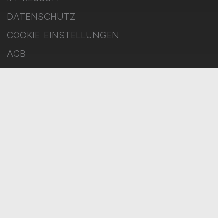
DATENSCHUTZ
COOKIE-EINSTELLUNGEN
AGB
BILDQUELLEN
KI-TRANSPARENZ
BESCHWERDEN
MELDESTELLE
SITEMAP
© 2026 FINANZ.JOBS – ZIEGELER MEDIEN GMBH • Alle Rechte
vorbehalten.