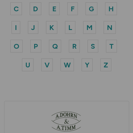
C
D
E
F
G
H
I
J
K
L
M
N
O
P
Q
R
S
T
U
V
W
Y
Z