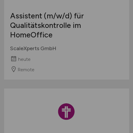
Mathematik & Statistik
Schweiz
Mergers, Akquise
Assistent
(m/w/d)
für
Europa
Öffentlicher Sektor
Qualitätskontrolle im
International
Privatkundengeschäft
HomeOffice
Projektmanagement
Prozessmanagement
ScaleXperts GmbH
Rechnungswesen
heute
Recht
Remote
Revison
Riskmanagement
Steuern, Steuerberatung
Trading
Treasury, Cash Management
Unternehmensberatung
Versicherungen
Wirtschaftsprüfung