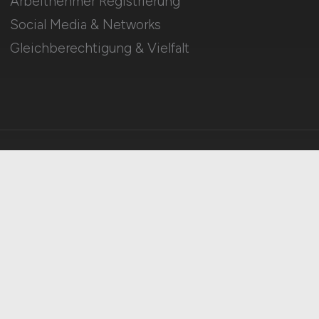
Arbeitnehmer Registrierung
Social Media & Networks
Gleichberechtigung & Vielfalt
HOME
IMPRESSUM
DATENSCHUTZ
COOKIE-EINSTELLUNGEN
AGB
BILDQUELLEN