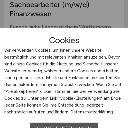
Sachbearbeiter
(m/w/d)
Zahlungsverkehr, Transaktionen
Finanzwesen
Sonstige
Evangelische Landeskirche in Württemberg
27.07.2026
Cookies
Biberach an der Riß
Wir verwenden Cookies, um Ihnen unsere Website
bestmöglich und mit relevanten Inhalten anzuzeigen. Davon
sind einige Cookies für die Nutzung und Sicherheit unserer
Website notwendig, während andere Cookies dabei helfen,
Ihnen personalisierte Inhalte und Funktionen anzubieten. Sie
dienen außerdem anonymen Statistikzwecken. Wenn Sie auf
"Alle akzeptieren" klicken, stimmen Sie der Verwendung aller
Cookies zu. Unter dem Link "Cookie-Einstellungen" am Ende
jeder Seite können Sie Ihre Entscheidung jederzeit
Bilanzbuchhalter Hauptbuch
nachträglich aufrufen und ändern.
Datenschutzerklärung
m/w/d
(m/w/d)